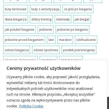
buty terenowe
buty z amortyzacją
co jeść po bieganiu
dieta biegacza
dobry trening
interwały
jak biegać
jak polubić bieganie
jedzenie
jedzenie po bieganiu
jedzenie przed bieganiem
lato
maraton
odchudzanie
odzież biegacza
odzież sportowa
posiłek potreningowy
skarpety do biegania
stretching
strój biegacza
Cenimy prywatność użytkowników
strój do biegania
techniki biegania
trening
zalety biegania
Używamy plików cookie, aby poprawić jakość przeglądania,
zdrowe bieganie
zdrowy trening
wyświetlać reklamy lub treści dostosowane do
indywidualnych potrzeb użytkowników oraz analizować
ruch na stronie. Kliknięcie przycisku „Akceptuj wszystkie”
oznacza zgodę na wykorzystywanie przez nas plików
cookie.
Polityka Cookie