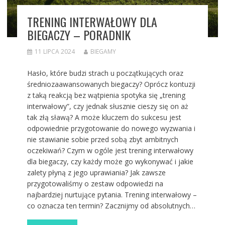
TRENING INTERWAŁOWY DLA
BIEGACZY – PORADNIK
11 LIPCA 2024
BIEGAMY
Hasło, które budzi strach u początkujących oraz
średniozaawansowanych biegaczy? Oprócz kontuzji
z taką reakcją bez wątpienia spotyka się „trening
interwałowy”, czy jednak słusznie cieszy się on aż
tak złą sławą? A może kluczem do sukcesu jest
odpowiednie przygotowanie do nowego wyzwania i
nie stawianie sobie przed sobą zbyt ambitnych
oczekiwań? Czym w ogóle jest trening interwałowy
dla biegaczy, czy każdy może go wykonywać i jakie
zalety płyną z jego uprawiania? Jak zawsze
przygotowaliśmy o zestaw odpowiedzi na
najbardziej nurtujące pytania. Trening interwałowy –
co oznacza ten termin? Zacznijmy od absolutnych…