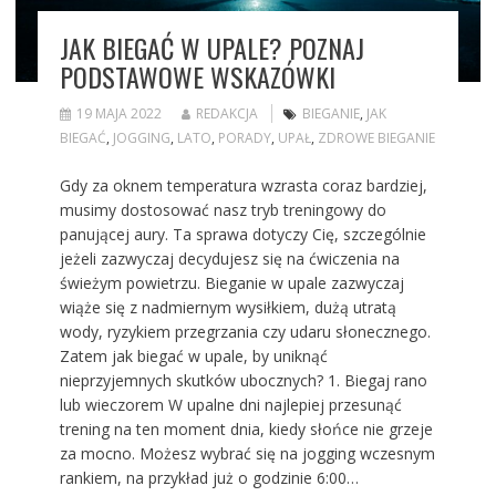
JAK BIEGAĆ W UPALE? POZNAJ
PODSTAWOWE WSKAZÓWKI
19 MAJA 2022
REDAKCJA
BIEGANIE
,
JAK
BIEGAĆ
,
JOGGING
,
LATO
,
PORADY
,
UPAŁ
,
ZDROWE BIEGANIE
Gdy za oknem temperatura wzrasta coraz bardziej,
musimy dostosować nasz tryb treningowy do
panującej aury. Ta sprawa dotyczy Cię, szczególnie
jeżeli zazwyczaj decydujesz się na ćwiczenia na
świeżym powietrzu. Bieganie w upale zazwyczaj
wiąże się z nadmiernym wysiłkiem, dużą utratą
wody, ryzykiem przegrzania czy udaru słonecznego.
Zatem jak biegać w upale, by uniknąć
nieprzyjemnych skutków ubocznych? 1. Biegaj rano
lub wieczorem W upalne dni najlepiej przesunąć
trening na ten moment dnia, kiedy słońce nie grzeje
za mocno. Możesz wybrać się na jogging wczesnym
rankiem, na przykład już o godzinie 6:00…