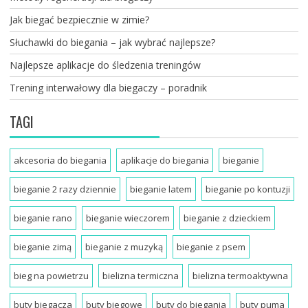
Jak biegać bezpiecznie w zimie?
Słuchawki do biegania – jak wybrać najlepsze?
Najlepsze aplikacje do śledzenia treningów
Trening interwałowy dla biegaczy – poradnik
TAGI
akcesoria do biegania
aplikacje do biegania
bieganie
bieganie 2 razy dziennie
bieganie latem
bieganie po kontuzji
bieganie rano
bieganie wieczorem
bieganie z dzieckiem
bieganie zimą
bieganie z muzyką
bieganie z psem
bieg na powietrzu
bielizna termiczna
bielizna termoaktywna
buty biegacza
buty biegowe
buty do biegania
buty puma