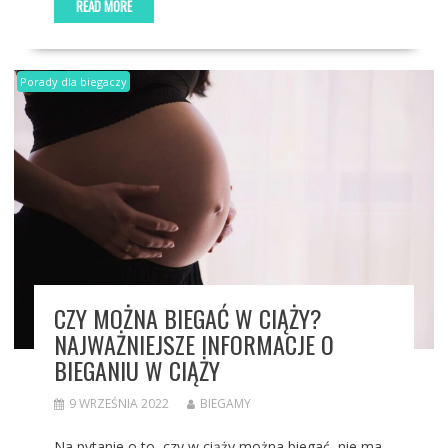
READ MORE
Porady dla biegaczy
CZY MOŻNA BIEGAĆ W CIĄŻY?
NAJWAŻNIEJSZE INFORMACJE O
BIEGANIU W CIĄŻY
9 WRZEŚNIA 2022
BIEGAMY
Na pytanie o to, czy w ciąży można biegać, nie ma