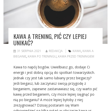
KAWA A TRENING, PIĆ CZY LEPIEJ
UNIKAĆ?
31 SIERPNIA 2021
REDAKCJA
KAWA
,
KAWA A
BIEGANIE
,
KAWA PO TRENINGU
,
KAWA PRZED TRENINGIEM
Kawa to napój bogów. Uwielbiasz go, dodaje Ci
energii i jest dobrą opcją do spotkań towarzyskich.
Jednak czy jest tak samo lubiany przez biegaczy?
Jeśli biegasz, lub zaczynasz swoją przygodę z
bieganiem, zapewne zastanawiasz się, czy warto pić
kawę przed bieganiem, czy może lepiej sięgnąć po
nią po bieganiu? A może lepiej byłoby z niej
zrezygnować? Dzisiaj postaram się Wam
odpowiedzieć na kilka pytań w obszarze kawa vs.