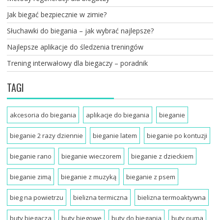
Jak biegać bezpiecznie w zimie?
Słuchawki do biegania – jak wybrać najlepsze?
Najlepsze aplikacje do śledzenia treningów
Trening interwałowy dla biegaczy – poradnik
TAGI
akcesoria do biegania
aplikacje do biegania
bieganie
bieganie 2 razy dziennie
bieganie latem
bieganie po kontuzji
bieganie rano
bieganie wieczorem
bieganie z dzieckiem
bieganie zimą
bieganie z muzyką
bieganie z psem
bieg na powietrzu
bielizna termiczna
bielizna termoaktywna
buty biegacza
buty biegowe
buty do biegania
buty puma