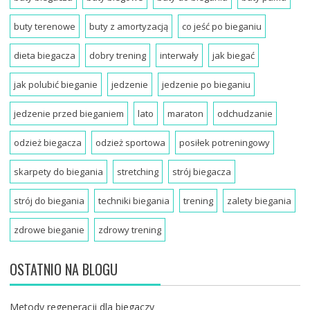
buty terenowe
buty z amortyzacją
co jeść po bieganiu
dieta biegacza
dobry trening
interwały
jak biegać
jak polubić bieganie
jedzenie
jedzenie po bieganiu
jedzenie przed bieganiem
lato
maraton
odchudzanie
odzież biegacza
odzież sportowa
posiłek potreningowy
skarpety do biegania
stretching
strój biegacza
strój do biegania
techniki biegania
trening
zalety biegania
zdrowe bieganie
zdrowy trening
OSTATNIO NA BLOGU
Metody regeneracji dla biegaczy