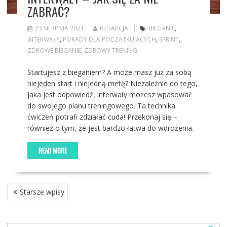
ZABRAĆ?
23 SIERPNIA 2021
REDAKCJA
BIEGANIE
,
INTERWAŁY
,
PORADY DLA POCZĄTKUJĄCYCH
,
SPRINT
,
ZDROWE BIEGANIE
,
ZDROWY TRENING
Startujesz z bieganiem? A może masz już za sobą
niejeden start i niejedną metę? Niezależnie do tego,
jaka jest odpowiedź, interwały możesz wpasować
do swojego planu treningowego. Ta technika
ćwiczeń potrafi zdziałać cuda! Przekonaj się –
również o tym, że jest bardzo łatwa do wdrożenia.
READ MORE
NAWIGACJA
Starsze wpisy
PO
WPISACH