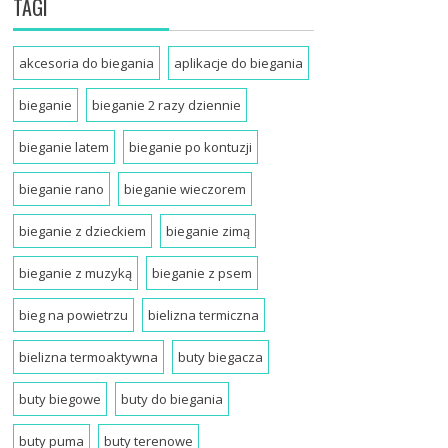
TAGI
akcesoria do biegania
aplikacje do biegania
bieganie
bieganie 2 razy dziennie
bieganie latem
bieganie po kontuzji
bieganie rano
bieganie wieczorem
bieganie z dzieckiem
bieganie zimą
bieganie z muzyką
bieganie z psem
bieg na powietrzu
bielizna termiczna
bielizna termoaktywna
buty biegacza
buty biegowe
buty do biegania
buty puma
buty terenowe