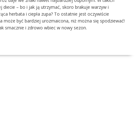
mróz daje we znaki nawet najbardziej odpornym. W takich
diecie – bo i jak ją utrzymać, skoro brakuje warzyw i
ca herbata i ciepła zupa? To ostatnie jest oczywiście
a może być bardziej urozmaicona, niż można się spodziewać!
jak smacznie i zdrowo wbiec w nowy sezon.