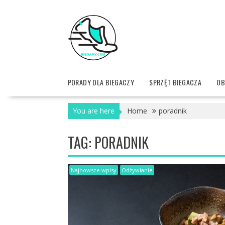
Skip
to
content
PORADY DLA BIEGACZY
SPRZĘT BIEGACZA
OB
You are here
Home
poradnik
TAG:
PORADNIK
Najnowsze wpisy
Odżywianie