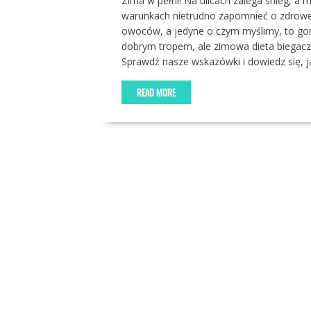
Zima w pełni! Na ulicach zalega śnieg, a 
warunkach nietrudno zapomnieć o zdrowej 
owoców, a jedyne o czym myślimy, to gorą
dobrym tropem, ale zimowa dieta biegacz
Sprawdź nasze wskazówki i dowiedz się, 
READ MORE