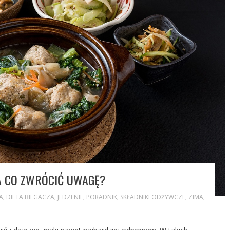
A CO ZWRÓCIĆ UWAGĘ?
A
,
DIETA BIEGACZA
,
JEDZENIE
,
PORADNIK
,
SKŁADNIKI ODŻYWCZE
,
ZIMA
,