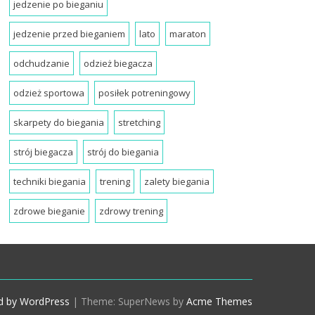
jedzenie po bieganiu
jedzenie przed bieganiem
lato
maraton
odchudzanie
odzież biegacza
odzież sportowa
posiłek potreningowy
skarpety do biegania
stretching
strój biegacza
strój do biegania
techniki biegania
trening
zalety biegania
zdrowe bieganie
zdrowy trening
d by WordPress
|
Theme: SuperNews by
Acme Themes