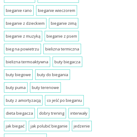
bieganie rano
bieganie wieczorem
bieganie z dzieckiem
bieganie zimą
bieganie z muzyką
bieganie z psem
bieg na powietrzu
bielizna termiczna
bielizna termoaktywna
buty biegacza
buty biegowe
buty do biegania
buty puma
buty terenowe
buty z amortyzacją
co jeść po bieganiu
dieta biegacza
dobry trening
interwały
jak biegać
jak polubić bieganie
jedzenie