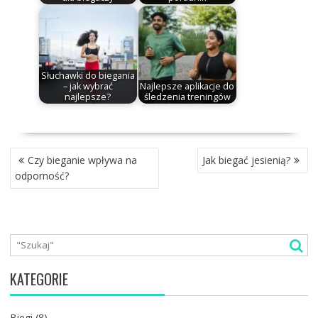
Słuchawki do biegania
– jak wybrać
Najlepsze aplikacje do
najlepsze?
śledzenia treningów
NAWIGACJA
Czy bieganie wpływa na
Jak biegać jesienią?
WPISU
odporność?
KATEGORIE
Biegi
(8)