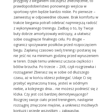
przygody z bieganiem odczujesz zniechęcenie, to
prawdopodobieństwo ponownego wejścia w
sportowy rytm będzie bardzo niskie. Po pierwsze –
zainwestuj w odpowiednie obuwie. Brak komfortu w
trakcie biegania potrafi odebrać najmniejszą radość
z wykonywanego treningu. Zadbaj o to, by Twoje
buty dobrze amortyzowały wstrząsy, a ułatwisz
sobie osiągnięcie finalnego celu. Po drugie –
ogranicz spożywanie posiłków przed rozpoczęciem
biegu. Zaplanuj czasowo swój trening i postaraj się
nie jeść nic na minimum godzinę przed wyruszeniem
w teren. Dzięki temu unikniesz uczucia ciężkości i
bólów brzucha. Po trzecie – 2XR, czyli rozgrzewka i
rozciąganie! Zbierasz się w sobie od dłuższego
czasu, aż w końcu idziesz pobiegać. Udaje Ci się
przebyć wyznaczoną trasę, jesteś w siódmym
niebie, a kolejnego dnia… nie możesz podnieść się z
łózka. Czy jest coś bardziej demotywującego?
Rozgrzej swoje ciało przed treningiem, następnie
rozciągnij zmęczone mięśnie, a unikniesz możliwych
kontuzji i przede wszystkim – zakwasów.