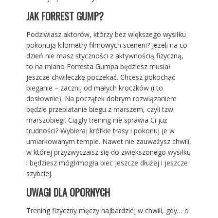
JAK FORREST GUMP?
Podziwiasz aktorów, którzy bez większego wysiłku
pokonują kilometry filmowych scenerii? Jeżeli na co
dzień nie masz styczności z aktywnością fizyczną,
to na miano Forresta Gumpa będziesz musiał
jeszcze chwileczkę poczekać. Chcesz pokochać
bieganie – zacznij od małych kroczków (i to
dosłownie). Na początek dobrym rozwiązaniem
będzie przeplatanie biegu z marszem, czyli tzw.
marszobiegi. Ciągły trening nie sprawia Ci już
trudności? Wybieraj krótkie trasy i pokonuj je w
umiarkowanym tempie. Nawet nie zauważysz chwili,
w której przyzwyczaisz się do zwiększonego wysiłku
i będziesz mógł/mogła biec jeszcze dłużej i jeszcze
szybciej.
UWAGI DLA OPORNYCH
Trening fizyczny męczy najbardziej w chwili, gdy… o