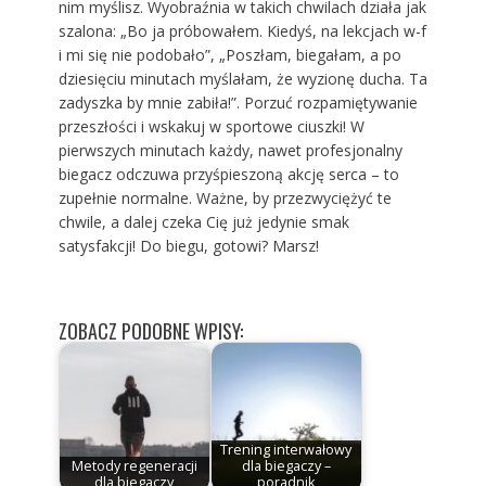
nim myślisz. Wyobraźnia w takich chwilach działa jak
szalona: „Bo ja próbowałem. Kiedyś, na lekcjach w-f
i mi się nie podobało”, „Poszłam, biegałam, a po
dziesięciu minutach myślałam, że wyzionę ducha. Ta
zadyszka by mnie zabiła!”. Porzuć rozpamiętywanie
przeszłości i wskakuj w sportowe ciuszki! W
pierwszych minutach każdy, nawet profesjonalny
biegacz odczuwa przyśpieszoną akcję serca – to
zupełnie normalne. Ważne, by przezwyciężyć te
chwile, a dalej czeka Cię już jedynie smak
satysfakcji! Do biegu, gotowi? Marsz!
ZOBACZ PODOBNE WPISY:
Trening interwałowy
Metody regeneracji
dla biegaczy –
dla biegaczy
poradnik