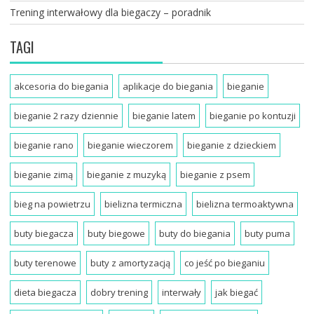
Trening interwałowy dla biegaczy – poradnik
TAGI
akcesoria do biegania
aplikacje do biegania
bieganie
bieganie 2 razy dziennie
bieganie latem
bieganie po kontuzji
bieganie rano
bieganie wieczorem
bieganie z dzieckiem
bieganie zimą
bieganie z muzyką
bieganie z psem
bieg na powietrzu
bielizna termiczna
bielizna termoaktywna
buty biegacza
buty biegowe
buty do biegania
buty puma
buty terenowe
buty z amortyzacją
co jeść po bieganiu
dieta biegacza
dobry trening
interwały
jak biegać