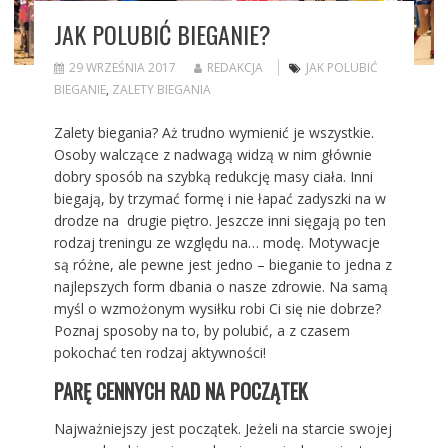
JAK POLUBIĆ BIEGANIE?
29 WRZEŚNIA 2017
REDAKCJA
JAK POLUBIĆ
BIEGANIE
,
ZALETY BIEGANIA
Zalety biegania? Aż trudno wymienić je wszystkie.
Osoby walczące z nadwagą widzą w nim głównie
dobry sposób na szybką redukcję masy ciała. Inni
biegają, by trzymać formę i nie łapać zadyszki na w
drodze na drugie piętro. Jeszcze inni sięgają po ten
rodzaj treningu ze względu na… modę. Motywacje
są różne, ale pewne jest jedno – bieganie to jedna z
najlepszych form dbania o nasze zdrowie. Na samą
myśl o wzmożonym wysiłku robi Ci się nie dobrze?
Poznaj sposoby na to, by polubić, a z czasem
pokochać ten rodzaj aktywności!
PARĘ CENNYCH RAD NA POCZĄTEK
Najważniejszy jest początek. Jeżeli na starcie swojej