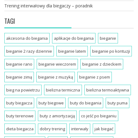
Trening interwałowy dla biegaczy – poradnik
TAGI
akcesoria do biegania
aplikacje do biegania
bieganie
bieganie 2 razy dziennie
bieganie latem
bieganie po kontuzji
bieganie rano
bieganie wieczorem
bieganie z dzieckiem
bieganie zimą
bieganie z muzyką
bieganie z psem
bieg na powietrzu
bielizna termiczna
bielizna termoaktywna
buty biegacza
buty biegowe
buty do biegania
buty puma
buty terenowe
buty z amortyzacją
co jeść po bieganiu
dieta biegacza
dobry trening
interwały
jak biegać