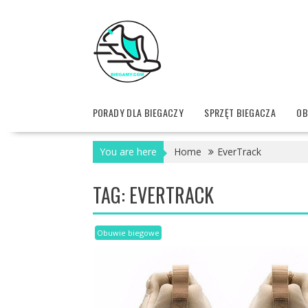
Skip
to
content
PORADY DLA BIEGACZY
SPRZĘT BIEGACZA
OB
You are here
Home
EverTrack
TAG:
EVERTRACK
Obuwie biegowe