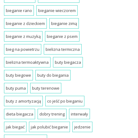
bieganie rano
bieganie wieczorem
bieganie z dzieckiem
bieganie zimą
bieganie z muzyką
bieganie z psem
bieg na powietrzu
bielizna termiczna
bielizna termoaktywna
buty biegacza
buty biegowe
buty do biegania
buty puma
buty terenowe
buty z amortyzacją
co jeść po bieganiu
dieta biegacza
dobry trening
interwały
jak biegać
jak polubić bieganie
jedzenie