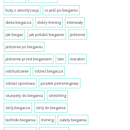
buty z amortyzacją
co jeść po bieganiu
dieta biegacza
dobry trening
interwały
jak biegać
jak polubić bieganie
jedzenie
jedzenie po bieganiu
jedzenie przed bieganiem
lato
maraton
odchudzanie
odzież biegacza
odzież sportowa
posiłek potreningowy
skarpety do biegania
stretching
strój biegacza
strój do biegania
techniki biegania
trening
zalety biegania