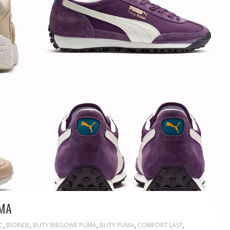
UMA
C
,
BIORIDE
,
BUTY BIEGOWE PUMA
,
BUTY PUMA
,
COMFORT LAST
,