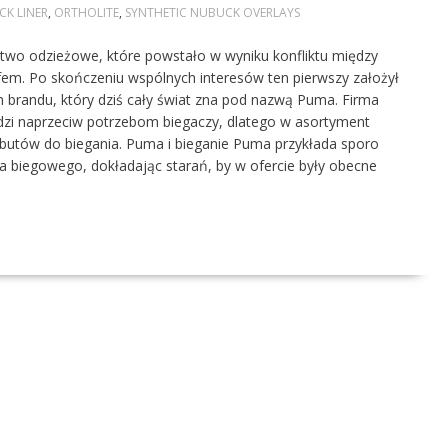
CK LINER
,
ORTHOLITE
,
SYNTHETIC NUBUCK OVERLAYS
stwo odzieżowe, które powstało w wyniku konfliktu między
em. Po skończeniu wspólnych interesów ten pierwszy założył
m brandu, który dziś cały świat zna pod nazwą Puma. Firma
zi naprzeciw potrzebom biegaczy, dlatego w asortyment
 butów do biegania. Puma i bieganie Puma przykłada sporo
 biegowego, dokładając starań, by w ofercie były obecne