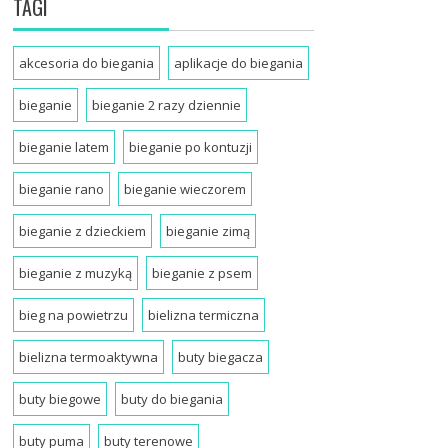
TAGI
akcesoria do biegania
aplikacje do biegania
bieganie
bieganie 2 razy dziennie
bieganie latem
bieganie po kontuzji
bieganie rano
bieganie wieczorem
bieganie z dzieckiem
bieganie zimą
bieganie z muzyką
bieganie z psem
bieg na powietrzu
bielizna termiczna
bielizna termoaktywna
buty biegacza
buty biegowe
buty do biegania
buty puma
buty terenowe