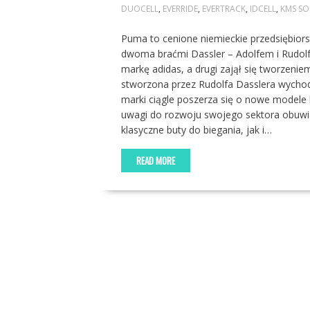
DUOCELL
,
EVERRIDE
,
EVERTRACK
,
IDCELL
,
KMS SO
Puma to cenione niemieckie przedsiębior
dwoma braćmi Dassler – Adolfem i Rudolf
markę adidas, a drugi zajął się tworzenie
stworzona przez Rudolfa Dasslera wychod
marki ciągle poszerza się o nowe modele
uwagi do rozwoju swojego sektora obuwia
klasyczne buty do biegania, jak i…
READ MORE