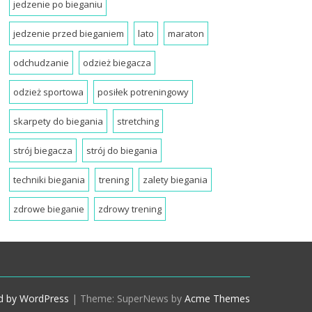
jedzenie po bieganiu
jedzenie przed bieganiem
lato
maraton
odchudzanie
odzież biegacza
odzież sportowa
posiłek potreningowy
skarpety do biegania
stretching
strój biegacza
strój do biegania
techniki biegania
trening
zalety biegania
zdrowe bieganie
zdrowy trening
d by WordPress
|
Theme: SuperNews by
Acme Themes