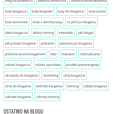
bieg na powietrzu
bielizna termiczna
bielizna termoaktywna
buty biegacza
buty biegowe
buty do biegania
buty puma
buty terenowe
buty z amortyzacją
co jeść po bieganiu
dieta biegacza
dobry trening
interwały
jak biegać
jak polubić bieganie
jedzenie
jedzenie po bieganiu
jedzenie przed bieganiem
lato
maraton
odchudzanie
odzież biegacza
odzież sportowa
posiłek potreningowy
skarpety do biegania
stretching
strój biegacza
strój do biegania
techniki biegania
trening
zalety biegania
zdrowe bieganie
zdrowy trening
OSTATNIO NA BLOGU