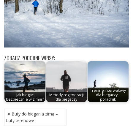
ZOBACZ PODOBNE WPISY:
Trening interwałowy
Jak biegać
Metody regeneracji
dla biegaczy –
bezpiecznie w zimie?
dla biegaczy
poradnik
NAWIGACJA
Buty do biegania zimą –
WPISU
buty terenowe