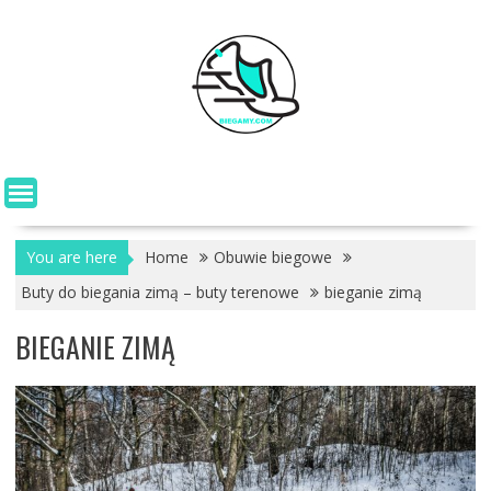
Skip
to
content
You are here
Home
Obuwie biegowe
Buty do biegania zimą – buty terenowe
bieganie zimą
BIEGANIE ZIMĄ