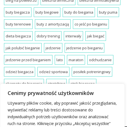
bieg na powietrzu
bielizna termiczna
bielizna termoaktywna
buty biegacza
buty biegowe
buty do biegania
buty puma
buty terenowe
buty z amortyzacją
co jeść po bieganiu
dieta biegacza
dobry trening
interwały
jak biegać
jak polubić bieganie
jedzenie
jedzenie po bieganiu
jedzenie przed bieganiem
lato
maraton
odchudzanie
odzież biegacza
odzież sportowa
posiłek potreningowy
skarpety do biegania
stretching
strój biegacza
Cenimy prywatność użytkowników
strój do biegania
techniki biegania
trening
zalety biegania
Używamy plików cookie, aby poprawić jakość przeglądania,
zdrowe bieganie
zdrowy trening
wyświetlać reklamy lub treści dostosowane do
indywidualnych potrzeb użytkowników oraz analizować
ruch na stronie. Kliknięcie przycisku „Akceptuj wszystkie”